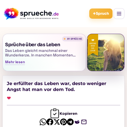
+
Spruch
81 SPRÜCHE
Sprüche über das Leben
Das Leben gleicht manchmal einer
Wunderkerze. In manchen Momenten
strahlt es hell, schenkt uns Freude, Glück
Mehr lesen
und unvergessliche Augenblicke. Doch
genauso gibt es Zeiten, in denen nicht
alles nach Plan läuft und wir Rückschläge
oder Enttäuschungen erleben.
Je erfüllter das Leben war, desto weniger
Wie das Licht einer Wunderkerze verändert
Angst hat man vor dem Tod.
sich auch das Leben ständig. Mal leuchtet
alles voller Hoffnung und Energie, kurz
❤
darauf wird es wieder ruhiger oder
schwieriger. Genau dieser Wechsel aus
Höhen und Tiefen gehört zum Leben dazu
Kopieren
und macht viele Momente überhaupt erst
besonders.