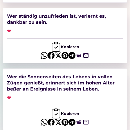
Manchmal scheint es sogar, als würde das
Schicksal mit uns spielen. Doch selbst
nach dunkleren Zeiten folgen oft wieder
neue Chancen, schöne Erinnerungen und
Wer ständig unzufrieden ist, verlernt es,
glückliche Augenblicke. Auf sprueche.de
dankbar zu sein.
findet Ihr viele schöne Sprüche über das
Leben, das Glück und die kleinen Wunder
❤
des Alltags.
Kopieren
Wer die Sonnenseiten des Lebens in vollen
Zügen genießt, erinnert sich im hohen Alter
beßer an Ereignisse in seinem Leben.
❤
Kopieren