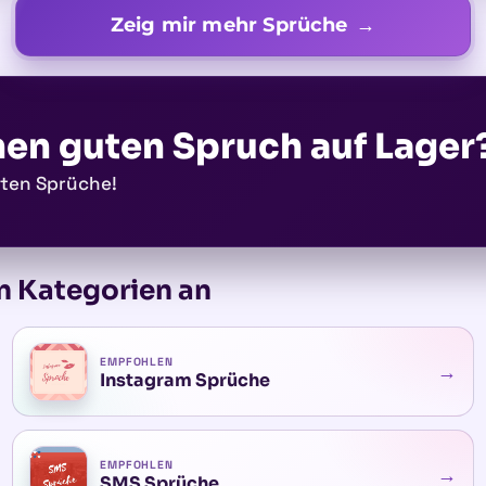
Zeig mir mehr Sprüche
nen guten Spruch auf Lager
sten Sprüche!
n Kategorien an
EMPFOHLEN
→
Instagram Sprüche
EMPFOHLEN
→
SMS Sprüche