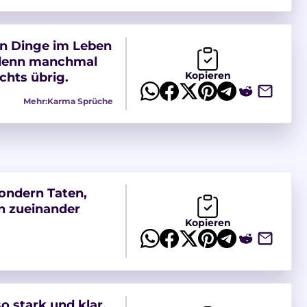
en Dinge im Leben
 denn manchmal
Kopieren
chts übrig.
Mehr:
Karma Sprüche
sondern Taten,
n zueinander
Kopieren
o stark und klar,