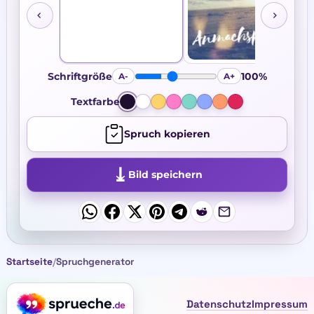
Schriftgröße
A-
A+
100%
Schriftgröße in Prozent
Textfarbe
Spruch kopieren
⤓
Bild speichern
Startseite
/
Spruchgenerator
Datenschutz
Impressum