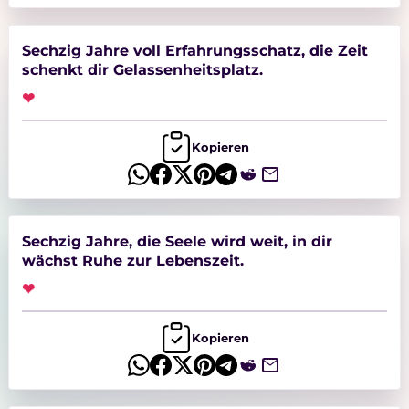
besondere Worte, die herzlich, stilvoll oder
auch humorvoll sein dürfen.
Auf sprueche.de findet Ihr viele schöne
Sechzig Jahre voll Erfahrungsschatz, die Zeit
Sprüche zum 60. Geburtstag – von lustig
schenkt dir Gelassenheitsplatz.
und modern bis herzlich und nachdenklich.
Perfekt für Glückwunschkarten,
❤
persönliche Nachrichten oder besondere
Geburtstagsgrüße.
Kopieren
Sechzig Jahre, die Seele wird weit, in dir
wächst Ruhe zur Lebenszeit.
❤
Kopieren