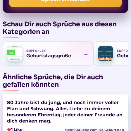
Schau Dir auch Sprüche aus diesen
Kategorien an
EMPFOHLEN
EMPFOH
→
Geburtstagsgrüße
Gebur
Ähnliche Sprüche, die Dir auch
gefallen könnten
80 Jahre bist du jung, und noch immer voller
Elan und Schwung. Alles Liebe zu deinem
besonderen Ehrentag, jeder deiner Freunde an
dich denken mag.
❤
1 Like
Mehr:
Sprüche zum 80. Geburtstag