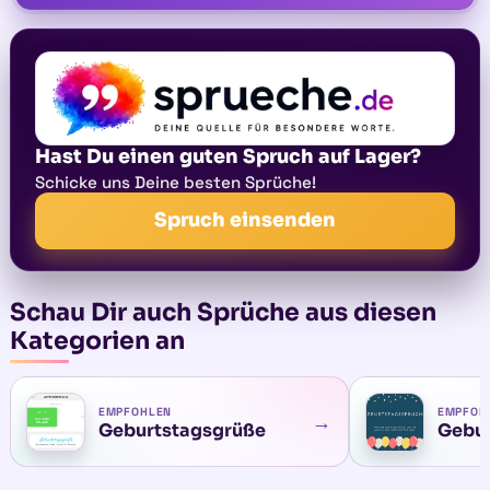
Hast Du einen guten Spruch auf Lager?
Schicke uns Deine besten Sprüche!
Spruch einsenden
Schau Dir auch Sprüche aus diesen
Kategorien an
EMPFOHLEN
EMPFOH
→
Geburtstagsgrüße
Gebur