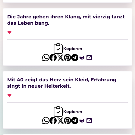
Gelassenheit, Selbstbewusstsein und
neuer Möglichkeiten.
Natürlich dürfen zu diesem besonderen
Die Jahre geben ihren Klang, mit vierzig tanzt
Anlass auch passende Glückwünsche und
das Leben bang.
lustige Sprüche nicht fehlen. Auf
sprueche.de findet Ihr viele coole,
❤
humorvolle und herzliche Sprüche zum 40.
Geburtstag für Karten, Nachrichten und
persönliche Grüße.
Kopieren
Mit 40 zeigt das Herz sein Kleid, Erfahrung
singt in neuer Heiterkeit.
❤
Kopieren