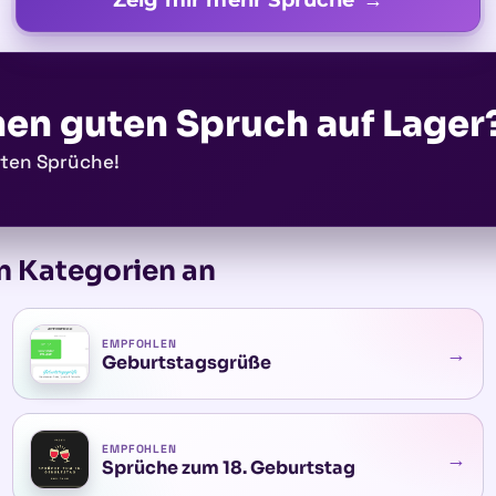
nen guten Spruch auf Lager
sten Sprüche!
n Kategorien an
EMPFOHLEN
→
Geburtstagsgrüße
EMPFOHLEN
→
Sprüche zum 18. Geburtstag