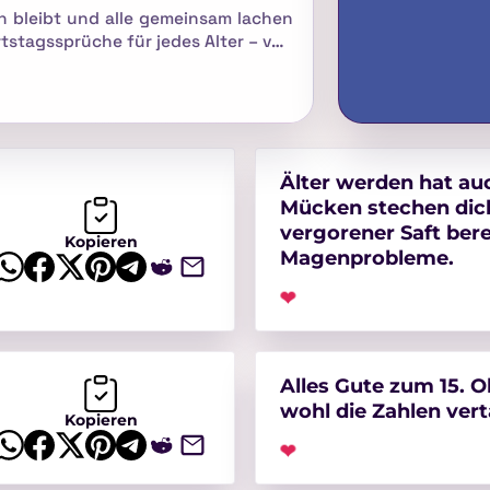
ch bleibt und alle gemeinsam lachen
rtstagssprüche für jedes Alter – von
Älter werden hat auc
Mücken stechen dich
vergorener Saft ber
Kopieren
Magenprobleme.
❤
Alles Gute zum 15. 
wohl die Zahlen ver
Kopieren
❤